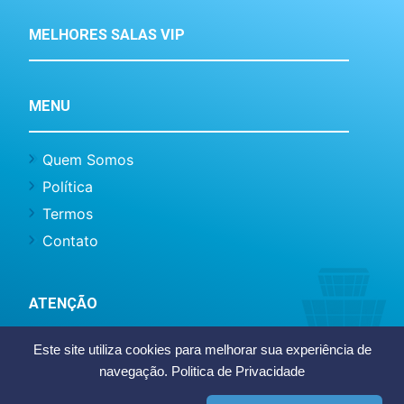
MELHORES SALAS VIP
MENU
Quem Somos
Política
Termos
Contato
ATENÇÃO
Este site utiliza cookies para melhorar sua experiência de
Este site não representa o Aeroporto Santos
navegação.
Politica de Privacidade
Dumont ou Infraero, somos um site de caráter
informativo e notícias.